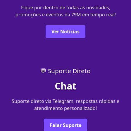
Fique por dentro de todas as novidades,
promoções e eventos da 79M em tempo real!
Ver Notícias
💬 Suporte Direto
Chat
Suporte direto via Telegram, respostas rápidas e
atendimento personalizado!
Falar Suporte