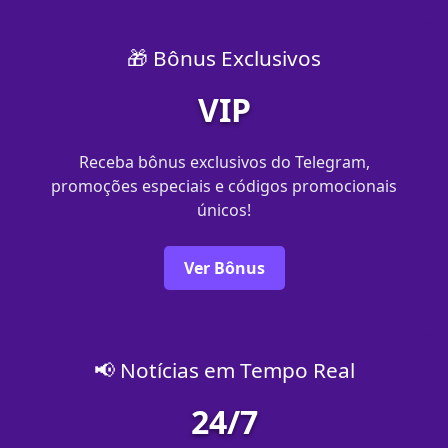
🎁 Bônus Exclusivos
VIP
Receba bônus exclusivos do Telegram,
promoções especiais e códigos promocionais
únicos!
Ver Bônus
📢 Notícias em Tempo Real
24/7