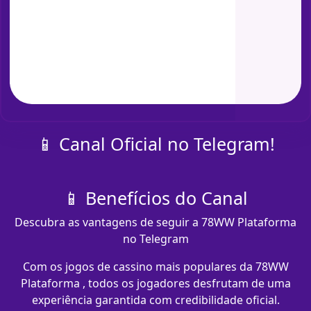
📱 Canal Oficial no Telegram!
📱 Benefícios do Canal
Descubra as vantagens de seguir a 78WW Plataforma
no Telegram
Com os jogos de cassino mais populares da 78WW
Plataforma , todos os jogadores desfrutam de uma
experiência garantida com credibilidade oficial.