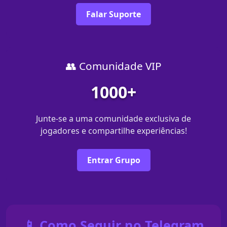
Falar Suporte
👥 Comunidade VIP
1000+
Junte-se a uma comunidade exclusiva de
jogadores e compartilhe experiências!
Entrar Grupo
📱 Como Seguir no Telegram