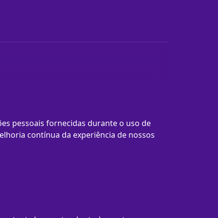
es pessoais fornecidas durante o uso de
elhoria contínua da experiência de nossos