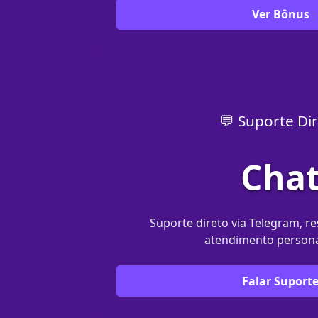
Ver Bônus
💬 Suporte Di
Cha
Suporte direto via Telegram, r
atendimento persona
Falar Suport