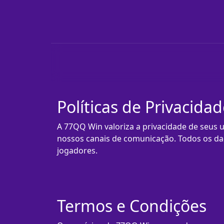
Políticas de Privacida
A 77QQ Win valoriza a privacidade de seus
nossos canais de comunicação. Todos os dad
jogadores.
Termos e Condições