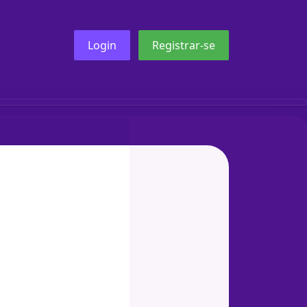
Login
Registrar-se