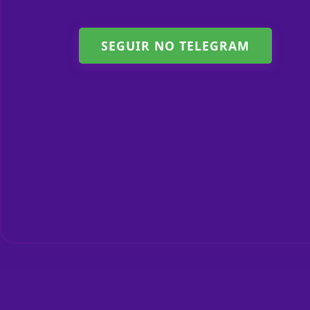
SEGUIR NO TELEGRAM