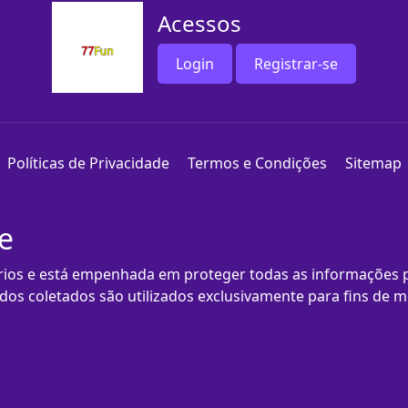
Acessos
Login
Registrar-se
Políticas de Privacidade
Termos e Condições
Sitemap
de
ários e está empenhada em proteger todas as informações 
os coletados são utilizados exclusivamente para fins de m