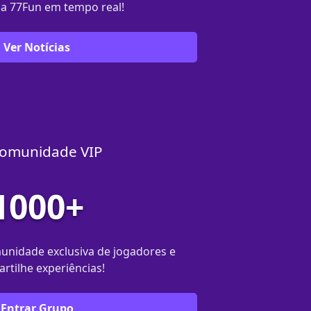
da 77Fun em tempo real!
Ver Notícias
Comunidade VIP
1000+
unidade exclusiva de jogadores e
rtilhe experiências!
Entrar Grupo