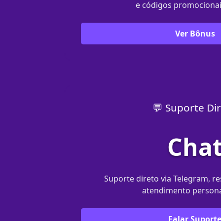
e códigos promocionai
Ver Bônus
💬 Suporte Di
Cha
Suporte direto via Telegram, r
atendimento persona
Falar Suport