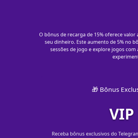
O bônus de recarga de 15% oferece valor 
seu dinheiro. Este aumento de 5% no bô
sessões de jogo e explore jogos com 
experiment
🎁 Bônus Exclu
VIP
Receba bônus exclusivos do Telegra