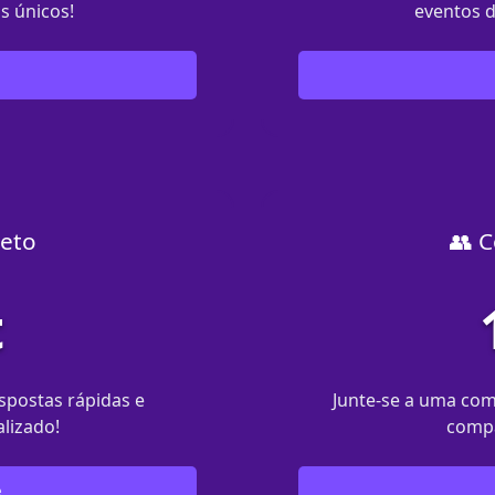
s únicos!
eventos 
reto
👥 
t
espostas rápidas e
Junte-se a uma com
lizado!
compa
e