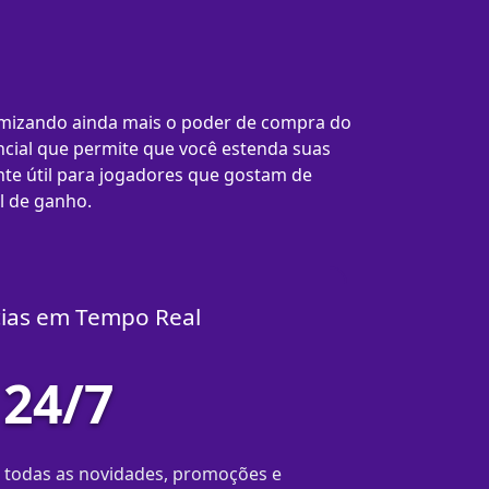
ximizando ainda mais o poder de compra do
ncial que permite que você estenda suas
nte útil para jogadores que gostam de
l de ganho.
cias em Tempo Real
24/7
e todas as novidades, promoções e