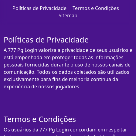
Políticas de Privacidade
Termos e Condições
Sitemap
Políticas de Privacidade
A 777 Pg Login valoriza a privacidade de seus usuários e
está empenhada em proteger todas as informações
pessoais fornecidas durante o uso de nossos canais de
comunicação. Todos os dados coletados são utilizados
exclusivamente para fins de melhoria contínua da
experiência de nossos jogadores.
Termos e Condições
Os usuários da 777 Pg Login concordam em respeitar