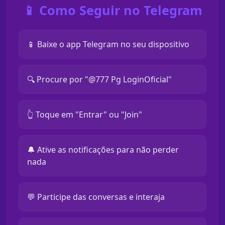
📱 Como Seguir no Telegram
📱 Baixe o app Telegram no seu dispositivo
🔍 Procure por "@777 Pg LoginOficial"
👆 Toque em "Entrar" ou "Join"
🔔 Ative as notificações para não perder
nada
💬 Participe das conversas e interaja