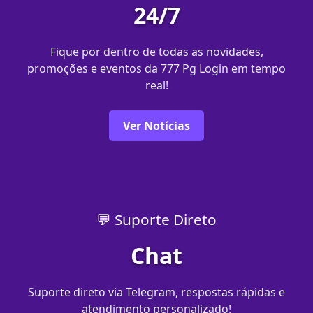
24/7
Fique por dentro de todas as novidades,
promoções e eventos da 777 Pg Login em tempo
real!
Ver Notícias
💬 Suporte Direto
Chat
Suporte direto via Telegram, respostas rápidas e
atendimento personalizado!