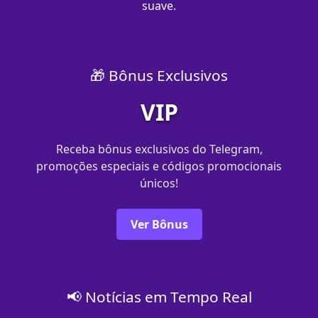
suave.
🎁 Bônus Exclusivos
VIP
Receba bônus exclusivos do Telegram,
promoções especiais e códigos promocionais
únicos!
Ver Bônus
📢 Notícias em Tempo Real