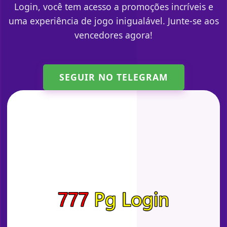
Login, você tem acesso a promoções incríveis e
uma experiência de jogo inigualável. Junte-se aos
vencedores agora!
SEGUIR NO TELEGRAM