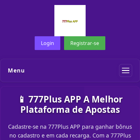
Login
Registrar-se
Menu
📱 777Plus APP A Melhor
Plataforma de Apostas
Cadastre-se na 777Plus APP para ganhar bônus
no cadastro e em cada recarga. Com a 777Plus