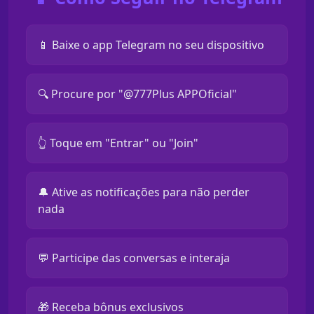
📱 Baixe o app Telegram no seu dispositivo
🔍 Procure por "@777Plus APPOficial"
👆 Toque em "Entrar" ou "Join"
🔔 Ative as notificações para não perder
nada
💬 Participe das conversas e interaja
🎁 Receba bônus exclusivos