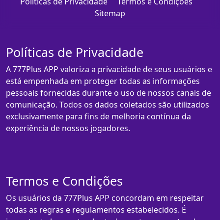
Políticas de Privacidade
Termos e Condições
Sitemap
Políticas de Privacidade
A 777Plus APP valoriza a privacidade de seus usuários e
está empenhada em proteger todas as informações
pessoais fornecidas durante o uso de nossos canais de
comunicação. Todos os dados coletados são utilizados
exclusivamente para fins de melhoria contínua da
experiência de nossos jogadores.
Termos e Condições
Os usuários da 777Plus APP concordam em respeitar
todas as regras e regulamentos estabelecidos. É