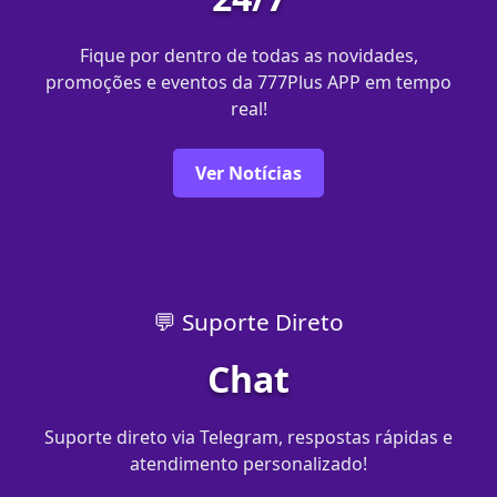
Fique por dentro de todas as novidades,
promoções e eventos da 777Plus APP em tempo
real!
Ver Notícias
💬 Suporte Direto
Chat
Suporte direto via Telegram, respostas rápidas e
atendimento personalizado!