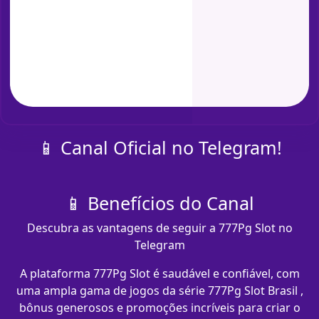
📱 Canal Oficial no Telegram!
📱 Benefícios do Canal
Descubra as vantagens de seguir a 777Pg Slot no
Telegram
A plataforma 777Pg Slot é saudável e confiável, com
uma ampla gama de jogos da série 777Pg Slot Brasil ,
bônus generosos e promoções incríveis para criar o