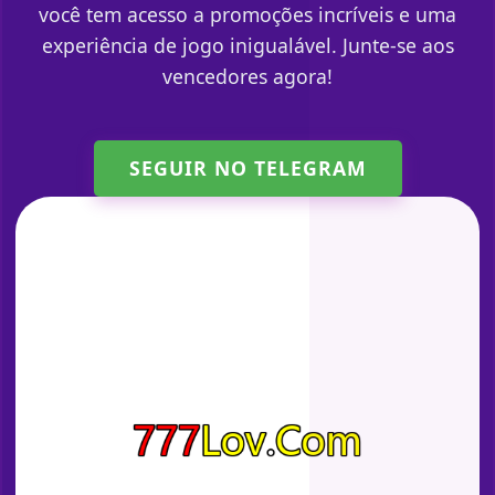
você tem acesso a promoções incríveis e uma
experiência de jogo inigualável. Junte-se aos
vencedores agora!
SEGUIR NO TELEGRAM