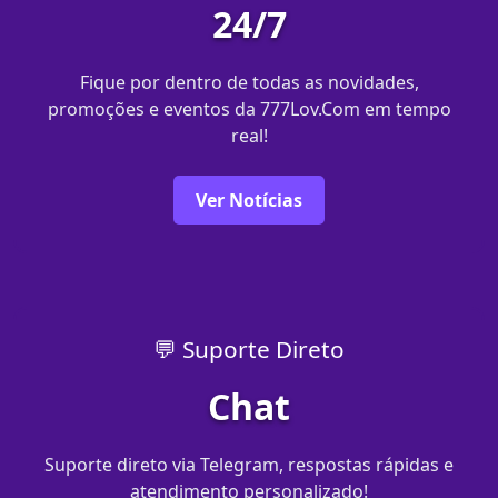
24/7
Fique por dentro de todas as novidades,
promoções e eventos da 777Lov.Com em tempo
real!
Ver Notícias
💬 Suporte Direto
Chat
Suporte direto via Telegram, respostas rápidas e
atendimento personalizado!