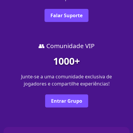
Falar Suporte
👥 Comunidade VIP
1000+
Junte-se a uma comunidade exclusiva de
jogadores e compartilhe experiências!
Entrar Grupo