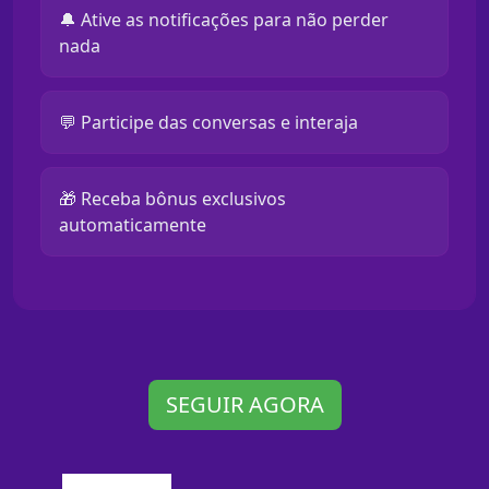
🔔 Ative as notificações para não perder
nada
💬 Participe das conversas e interaja
🎁 Receba bônus exclusivos
automaticamente
SEGUIR AGORA