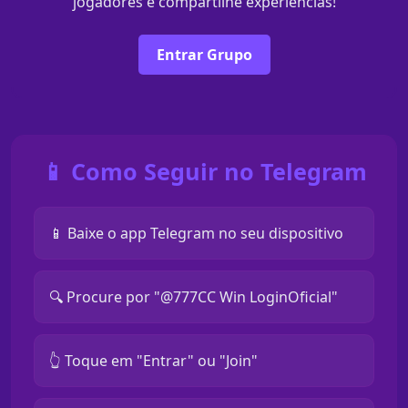
jogadores e compartilhe experiências!
Entrar Grupo
📱 Como Seguir no Telegram
📱 Baixe o app Telegram no seu dispositivo
🔍 Procure por "@777CC Win LoginOficial"
👆 Toque em "Entrar" ou "Join"