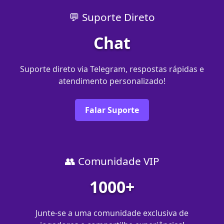
💬 Suporte Direto
Chat
Suporte direto via Telegram, respostas rápidas e
atendimento personalizado!
Falar Suporte
👥 Comunidade VIP
1000+
Junte-se a uma comunidade exclusiva de