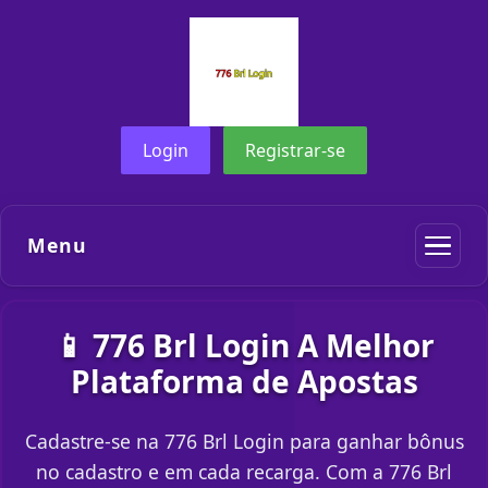
Login
Registrar-se
Menu
📱 776 Brl Login A Melhor
Plataforma de Apostas
Cadastre-se na 776 Brl Login para ganhar bônus
no cadastro e em cada recarga. Com a 776 Brl