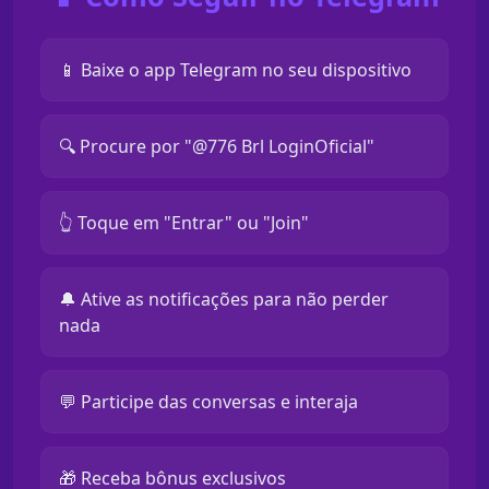
📱 Baixe o app Telegram no seu dispositivo
🔍 Procure por "@776 Brl LoginOficial"
👆 Toque em "Entrar" ou "Join"
🔔 Ative as notificações para não perder
nada
💬 Participe das conversas e interaja
🎁 Receba bônus exclusivos