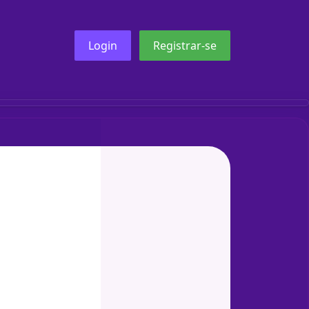
Login
Registrar-se