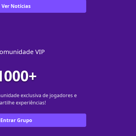
Ver Notícias
Comunidade VIP
1000+
unidade exclusiva de jogadores e
rtilhe experiências!
Entrar Grupo