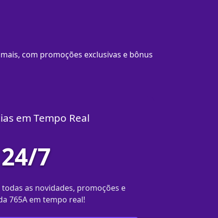
o mais, com promoções exclusivas e bônus
cias em Tempo Real
24/7
e todas as novidades, promoções e
da 765A em tempo real!