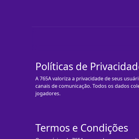
Políticas de Privacida
A 765A valoriza a privacidade de seus usuá
canais de comunicação. Todos os dados cole
jogadores.
Termos e Condições