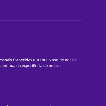
essoais fornecidas durante o uso de nossos
 contínua da experiência de nossos