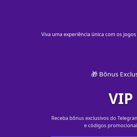
Viva uma experiência única com os jogos
🎁 Bônus Exclu
VIP
Receba bônus exclusivos do Telegra
e códigos promocionai