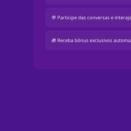
💬 Participe das conversas e interaj
🎁 Receba bônus exclusivos autom