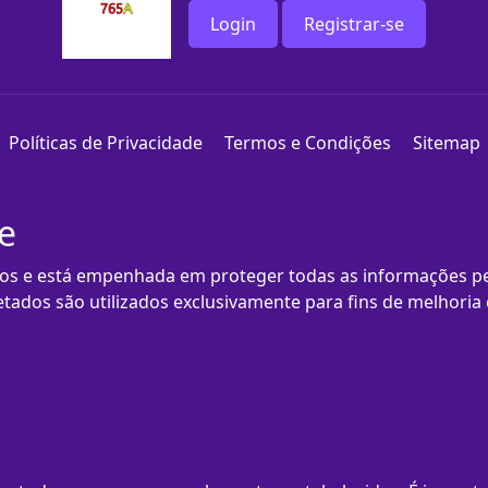
Login
Registrar-se
Políticas de Privacidade
Termos e Condições
Sitemap
de
rios e está empenhada em proteger todas as informações p
tados são utilizados exclusivamente para fins de melhoria