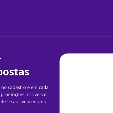
r
postas
 no cadastro e em cada
 promoções incríveis e
unte-se aos vencedores