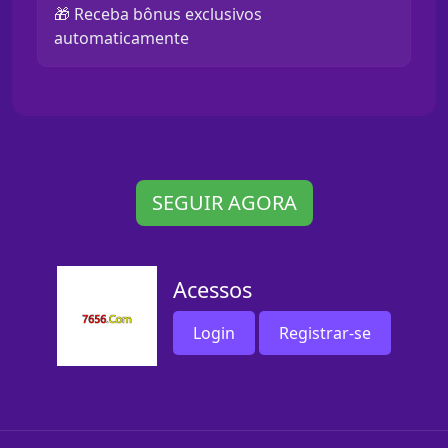
🎁 Receba bônus exclusivos
automaticamente
SEGUIR AGORA
Acessos
Login
Registrar-se