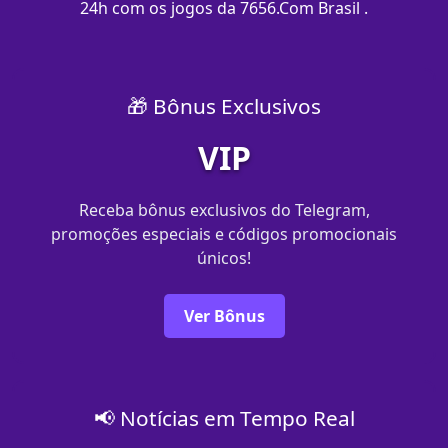
24h com os jogos da 7656.Com Brasil .
🎁 Bônus Exclusivos
VIP
Receba bônus exclusivos do Telegram,
promoções especiais e códigos promocionais
únicos!
Ver Bônus
📢 Notícias em Tempo Real