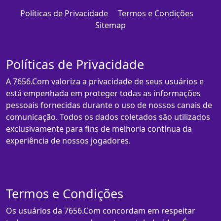
Políticas de Privacidade
Termos e Condições
Sitemap
Políticas de Privacidade
A 7656.Com valoriza a privacidade de seus usuários e
está empenhada em proteger todas as informações
pessoais fornecidas durante o uso de nossos canais de
comunicação. Todos os dados coletados são utilizados
exclusivamente para fins de melhoria contínua da
experiência de nossos jogadores.
Termos e Condições
Os usuários da 7656.Com concordam em respeitar