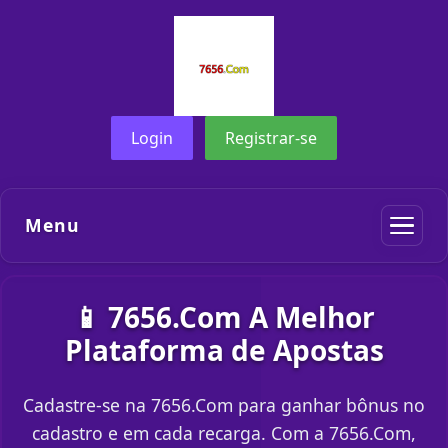
Login
Registrar-se
Menu
📱 7656.Com A Melhor
Plataforma de Apostas
Cadastre-se na 7656.Com para ganhar bônus no
cadastro e em cada recarga. Com a 7656.Com,