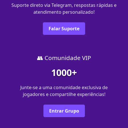
Suporte direto via Telegram, respostas rápidas e
atendimento personalizado!
Falar Suporte
👥 Comunidade VIP
1000+
Junte-se a uma comunidade exclusiva de
jogadores e compartilhe experiências!
Entrar Grupo