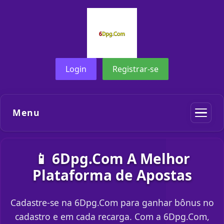
Login
Registrar-se
Menu
📱 6Dpg.Com A Melhor
Plataforma de Apostas
Cadastre-se na 6Dpg.Com para ganhar bônus no
cadastro e em cada recarga. Com a 6Dpg.Com,