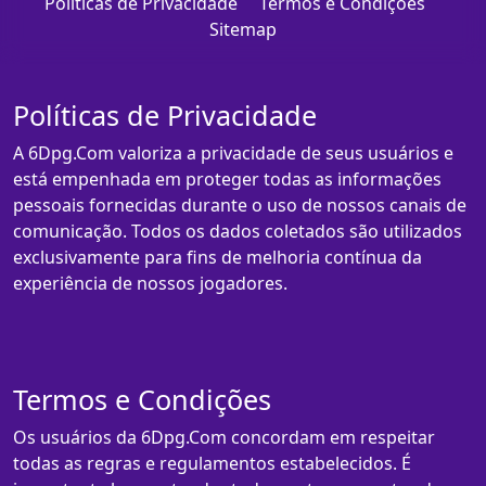
Políticas de Privacidade
Termos e Condições
Sitemap
Políticas de Privacidade
A 6Dpg.Com valoriza a privacidade de seus usuários e
está empenhada em proteger todas as informações
pessoais fornecidas durante o uso de nossos canais de
comunicação. Todos os dados coletados são utilizados
exclusivamente para fins de melhoria contínua da
experiência de nossos jogadores.
Termos e Condições
Os usuários da 6Dpg.Com concordam em respeitar
todas as regras e regulamentos estabelecidos. É