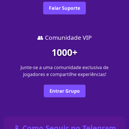
Falar Suporte
👥 Comunidade VIP
1000+
Junte-se a uma comunidade exclusiva de
jogadores e compartilhe experiências!
Entrar Grupo
📱 Como Seguir no Telegram