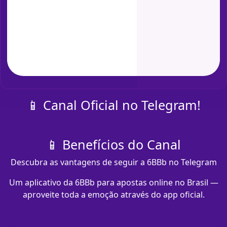
📱 Canal Oficial no Telegram!
📱 Benefícios do Canal
Descubra as vantagens de seguir a 6BBb no Telegram
Um aplicativo da 6BBb para apostas online no Brasil —
aproveite toda a emoção através do app oficial.