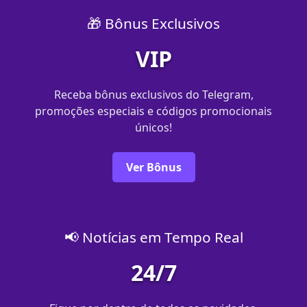
🎁 Bônus Exclusivos
VIP
Receba bônus exclusivos do Telegram,
promoções especiais e códigos promocionais
únicos!
Ver Bônus
📢 Notícias em Tempo Real
24/7