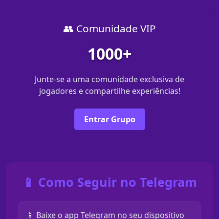
👥 Comunidade VIP
1000+
Junte-se a uma comunidade exclusiva de
jogadores e compartilhe experiências!
Entrar Grupo
📱 Como Seguir no Telegram
📱 Baixe o app Telegram no seu dispositivo