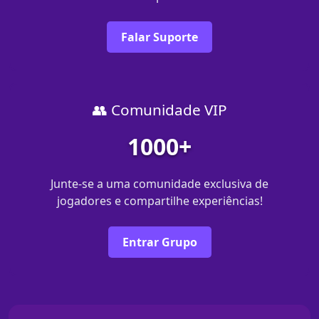
Falar Suporte
👥 Comunidade VIP
1000+
Junte-se a uma comunidade exclusiva de
jogadores e compartilhe experiências!
Entrar Grupo