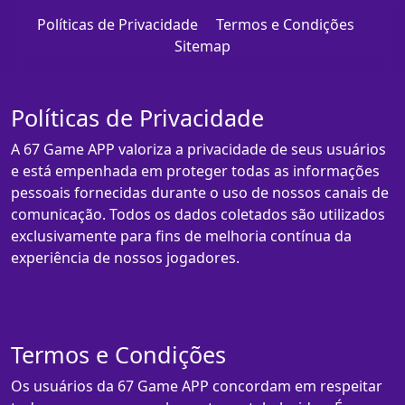
Políticas de Privacidade
Termos e Condições
Sitemap
Políticas de Privacidade
A 67 Game APP valoriza a privacidade de seus usuários
e está empenhada em proteger todas as informações
pessoais fornecidas durante o uso de nossos canais de
comunicação. Todos os dados coletados são utilizados
exclusivamente para fins de melhoria contínua da
experiência de nossos jogadores.
Termos e Condições
Os usuários da 67 Game APP concordam em respeitar