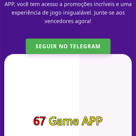
APP, você tem acesso a promoções incríveis e uma
experiência de jogo inigualável. Junte-se aos
vencedores agora!
SEGUIR NO TELEGRAM