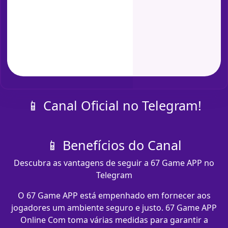
📱 Canal Oficial no Telegram!
📱 Benefícios do Canal
Descubra as vantagens de seguir a 67 Game APP no
Telegram
O 67 Game APP está empenhado em fornecer aos
jogadores um ambiente seguro e justo. 67 Game APP
Online Com toma várias medidas para garantir a