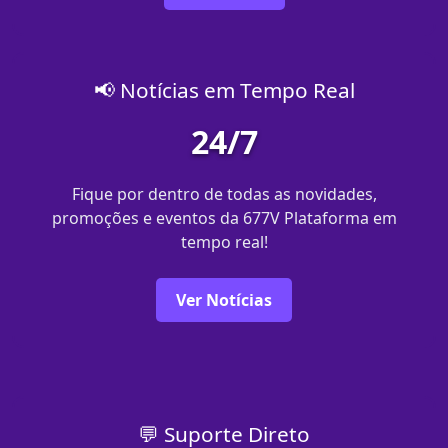
📢 Notícias em Tempo Real
24/7
Fique por dentro de todas as novidades,
promoções e eventos da 677V Plataforma em
tempo real!
Ver Notícias
💬 Suporte Direto