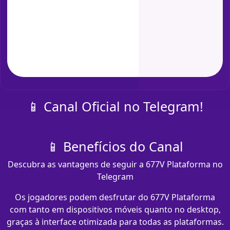
📱 Canal Oficial no Telegram!
📱 Benefícios do Canal
Descubra as vantagens de seguir a 677V Plataforma no
Telegram
Os jogadores podem desfrutar do 677V Plataforma
com​ tanto em dispositivos móveis quanto no desktop,
graças à interface otimizada para todas as plataformas.