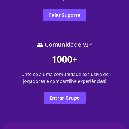
Falar Suporte
👥 Comunidade VIP
1000+
Junte-se a uma comunidade exclusiva de
jogadores e compartilhe experiências!
Entrar Grupo