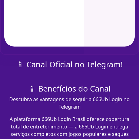
📱 Canal Oficial no Telegram!
📱 Benefícios do Canal
Descubra as vantagens de seguir a 666Ub Login no
Telegram
A plataforma 666Ub Login Brasil oferece cobertura
total de entretenimento — a 666Ub Login entrega
serviços completos com jogos populares e saques