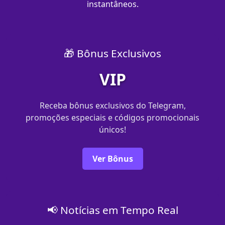
instantâneos.
🎁 Bônus Exclusivos
VIP
Receba bônus exclusivos do Telegram,
promoções especiais e códigos promocionais
únicos!
Ver Bônus
📢 Notícias em Tempo Real