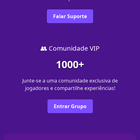
Falar Suporte
👥 Comunidade VIP
1000+
Junte-se a uma comunidade exclusiva de
jogadores e compartilhe experiências!
Entrar Grupo