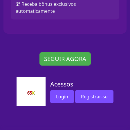
🎁 Receba bônus exclusivos
automaticamente
SEGUIR AGORA
Acessos
Login
Registrar-se