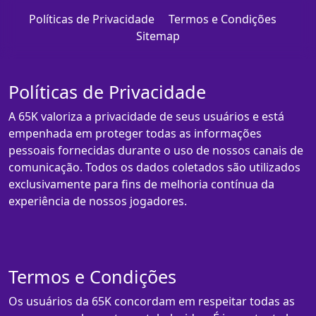
Políticas de Privacidade
Termos e Condições
Sitemap
Políticas de Privacidade
A 65K valoriza a privacidade de seus usuários e está
empenhada em proteger todas as informações
pessoais fornecidas durante o uso de nossos canais de
comunicação. Todos os dados coletados são utilizados
exclusivamente para fins de melhoria contínua da
experiência de nossos jogadores.
Termos e Condições
Os usuários da 65K concordam em respeitar todas as