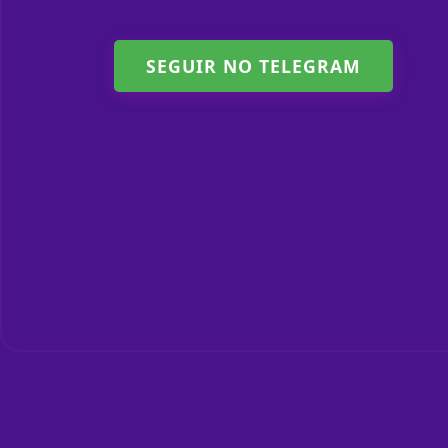
SEGUIR NO TELEGRAM