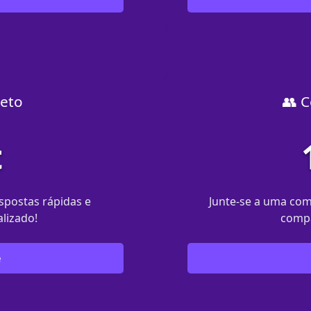
reto
👥 
t
espostas rápidas e
Junte-se a uma com
lizado!
compa
e