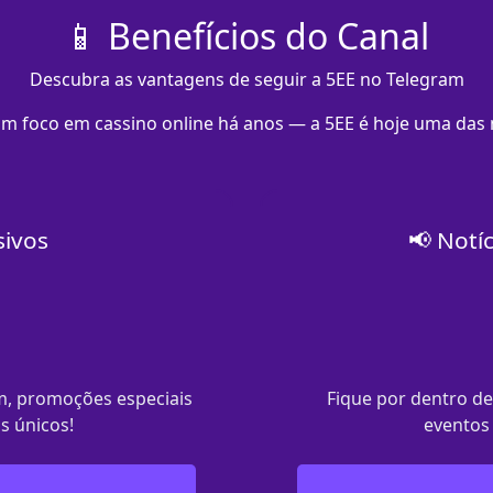
📱 Benefícios do Canal
Descubra as vantagens de seguir a 5EE no Telegram
om foco em cassino online há anos — a 5EE é hoje uma das m
sivos
📢 Notí
m, promoções especiais
Fique por dentro d
s únicos!
eventos