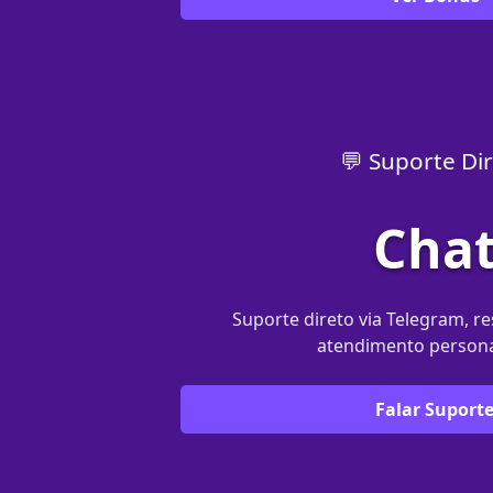
💬 Suporte Di
Cha
Suporte direto via Telegram, r
atendimento persona
Falar Suport