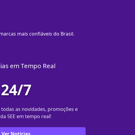
arcas mais confiáveis do Brasil.
cias em Tempo Real
24/7
e todas as novidades, promoções e
 da 5EE em tempo real!
Ver Notícias