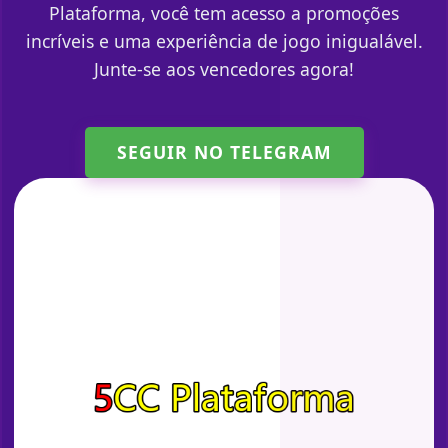
Plataforma, você tem acesso a promoções
incríveis e uma experiência de jogo inigualável.
Junte-se aos vencedores agora!
SEGUIR NO TELEGRAM