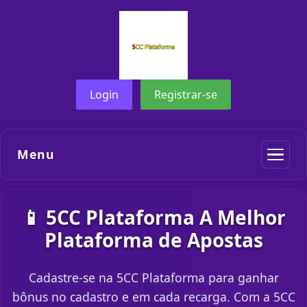
Login
Registrar-se
Menu
📱 5CC Plataforma A Melhor
Plataforma de Apostas
Cadastre-se na 5CC Plataforma para ganhar
bônus no cadastro e em cada recarga. Com a 5CC