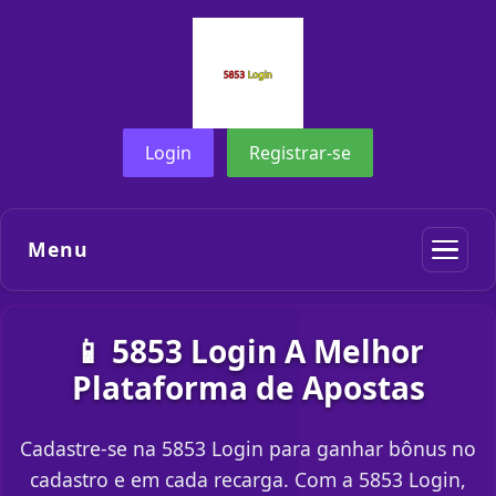
Login
Registrar-se
Menu
📱 5853 Login A Melhor
Plataforma de Apostas
Cadastre-se na 5853 Login para ganhar bônus no
cadastro e em cada recarga. Com a 5853 Login,