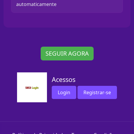
automaticamente
SEGUIR AGORA
Acessos
Login
Registrar-se