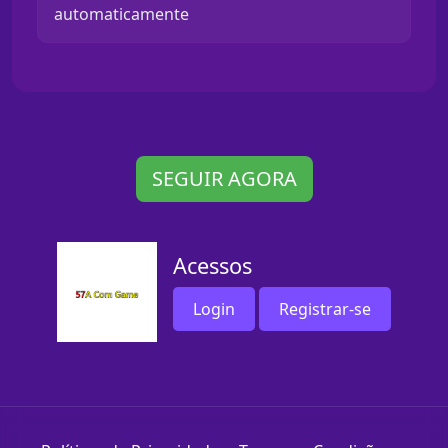
automaticamente
SEGUIR AGORA
Acessos
Login
Registrar-se