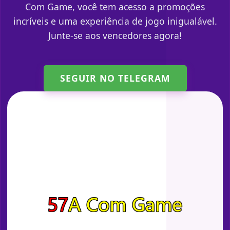
Com Game, você tem acesso a promoções
incríveis e uma experiência de jogo inigualável.
Junte-se aos vencedores agora!
SEGUIR NO TELEGRAM