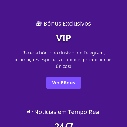
🎁 Bônus Exclusivos
VIP
Receba bônus exclusivos do Telegram,
promoções especiais e códigos promocionais
únicos!
Ver Bônus
📢 Notícias em Tempo Real
24/7