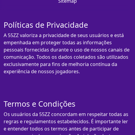
Sitemap
Políticas de Privacidade
A 55ZZ valoriza a privacidade de seus usuários e está
empenhada em proteger todas as informações
pessoais fornecidas durante o uso de nossos canais de
comunicação. Todos os dados coletados são utilizados
exclusivamente para fins de melhoria contínua da
experiência de nossos jogadores.
Termos e Condições
Os usuários da 55ZZ concordam em respeitar todas as
regras e regulamentos estabelecidos. É importante ler
e entender todos os termos antes de participar de