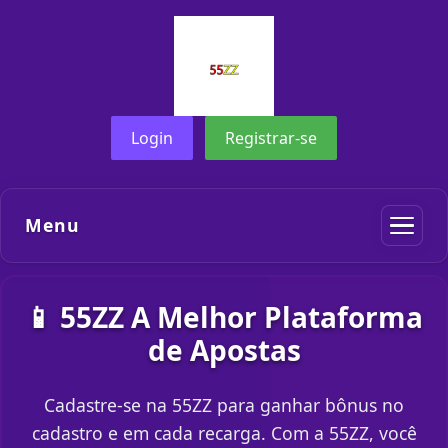
Login
Registrar-se
Menu
📱 55ZZ A Melhor Plataforma
de Apostas
Cadastre-se na 55ZZ para ganhar bônus no
cadastro e em cada recarga. Com a 55ZZ, você