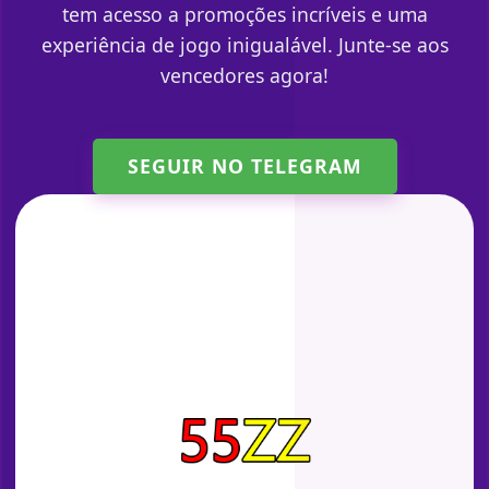
tem acesso a promoções incríveis e uma
experiência de jogo inigualável. Junte-se aos
vencedores agora!
SEGUIR NO TELEGRAM