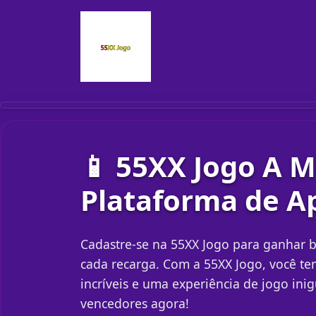
📱 55XX Jogo A 
Plataforma de A
Cadastre-se na 55XX Jogo para ganhar 
cada recarga. Com a 55XX Jogo, você t
incríveis e uma experiência de jogo inig
vencedores agora!