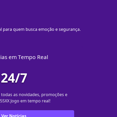
deal para quem busca emoção e segurança.
cias em Tempo Real
24/7
e todas as novidades, promoções e
 55XX Jogo em tempo real!
Ver Notícias