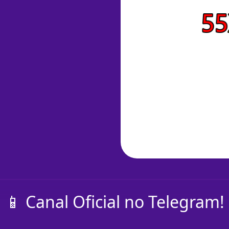
📱 Canal Oficial no Telegram!