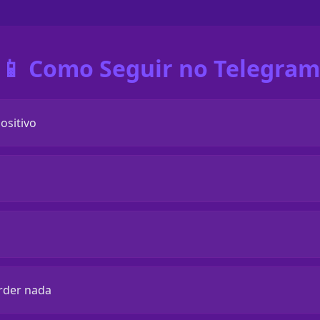
📱 Como Seguir no Telegram
ositivo
erder nada