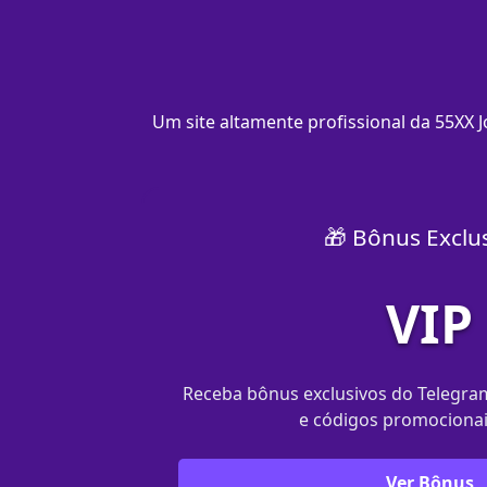
Um site altamente profissional da 55XX 
🎁 Bônus Exclu
VIP
Receba bônus exclusivos do Telegra
e códigos promocionai
Ver Bônus