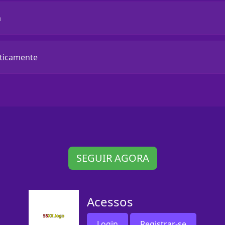
a
aticamente
SEGUIR AGORA
Acessos
Login
Registrar-se