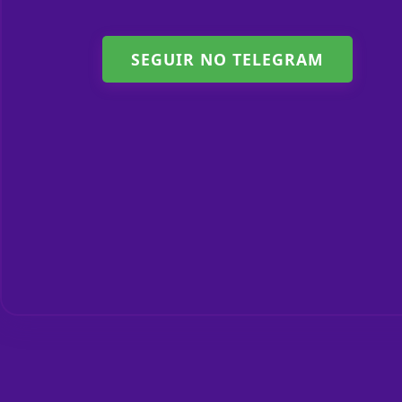
SEGUIR NO TELEGRAM