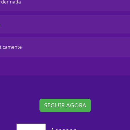
erder nada
a
aticamente
SEGUIR AGORA