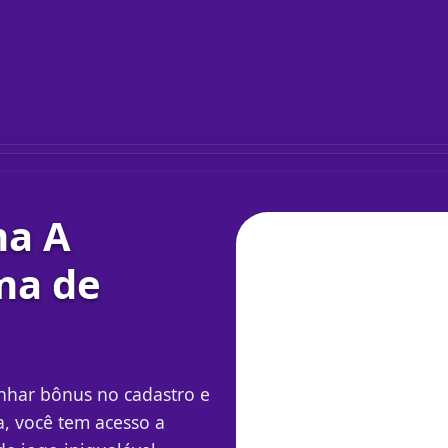
ma A
ma de
nhar bônus no cadastro e
, você tem acesso a