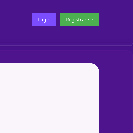
Login
Registrar-se