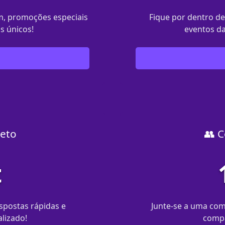
m, promoções especiais
Fique por dentro d
s únicos!
eventos da
reto
👥 
t
espostas rápidas e
Junte-se a uma com
lizado!
compa