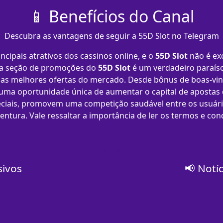
📱 Benefícios do Canal
Descubra as vantagens de seguir a 55D Slot no Telegram
ipais atrativos dos cassinos online, e o
55D Slot
não é ex
, a seção de promoções do
55D Slot
é um verdadeiro paraís
as melhores ofertas do mercado. Desde bônus de boas-vin
uma oportunidade única de aumentar o capital de apostas
eciais, promovem uma competição saudável entre os usuário
entura. Vale ressaltar a importância de ler os termos e con
sivos
📢 Notí