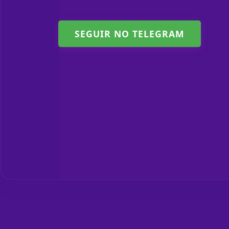
SEGUIR NO TELEGRAM