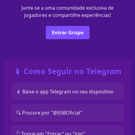
Junte-se a uma comunidade exclusiva de
jogadores e compartilhe experiências!
Entrar Grupo
📱 Como Seguir no Telegram
📱 Baixe o app Telegram no seu dispositivo
🔍 Procure por "@55BOficial"
👆 Toque em "Entrar" ou "Join"