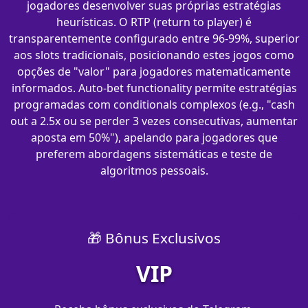
jogadores desenvolver suas próprias estratégias
heurísticas. O RTP (return to player) é
transparentemente configurado entre 96-99%, superior
aos slots tradicionais, posicionando estes jogos como
opções de "valor" para jogadores matematicamente
informados. Auto-bet functionality permite estratégias
programadas com conditionals complexos (e.g., "cash
out a 2.5x ou se perder 3 vezes consecutivas, aumentar
aposta em 50%"), apelando para jogadores que
preferem abordagens sistemáticas e teste de
algoritmos pessoais.
🎁 Bônus Exclusivos
VIP