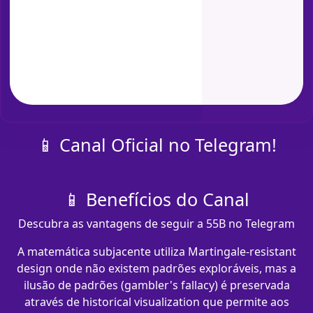
📱 Canal Oficial no Telegram!
📱 Benefícios do Canal
Descubra as vantagens de seguir a 55B no Telegram
A matemática subjacente utiliza Martingale-resistant
design onde não existem padrões exploráveis, mas a
ilusão de padrões (gambler's fallacy) é preservada
através de historical visualization que permite aos