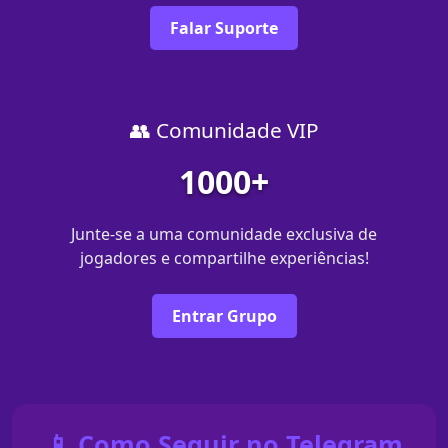
Falar Suporte
👥 Comunidade VIP
1000+
Junte-se a uma comunidade exclusiva de
jogadores e compartilhe experiências!
Entrar Grupo
📱 Como Seguir no Telegram