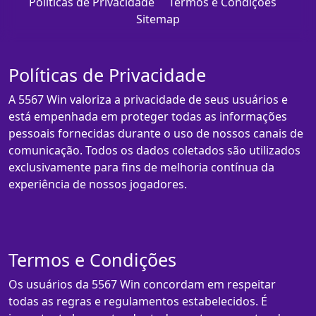
Políticas de Privacidade
Termos e Condições
Sitemap
Políticas de Privacidade
A 5567 Win valoriza a privacidade de seus usuários e
está empenhada em proteger todas as informações
pessoais fornecidas durante o uso de nossos canais de
comunicação. Todos os dados coletados são utilizados
exclusivamente para fins de melhoria contínua da
experiência de nossos jogadores.
Termos e Condições
Os usuários da 5567 Win concordam em respeitar
todas as regras e regulamentos estabelecidos. É