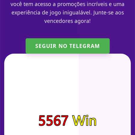
você tem acesso a promoções incríveis e uma
experiência de jogo inigualável. Junte-se aos
vencedores agora!
SEGUIR NO TELEGRAM