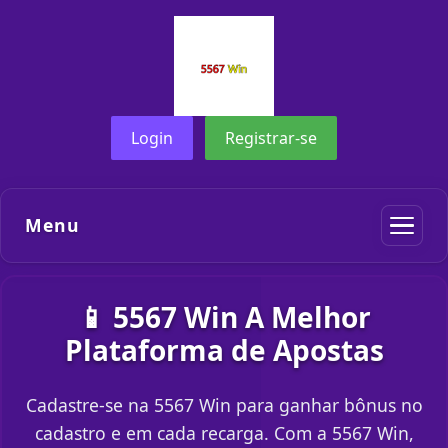
Login
Registrar-se
Menu
📱 5567 Win A Melhor
Plataforma de Apostas
Cadastre-se na 5567 Win para ganhar bônus no
cadastro e em cada recarga. Com a 5567 Win,