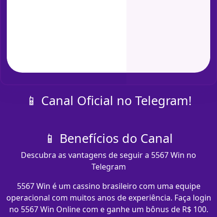
📱 Canal Oficial no Telegram!
📱 Benefícios do Canal
Descubra as vantagens de seguir a 5567 Win no
Telegram
5567 Win é um cassino brasileiro com uma equipe
operacional com muitos anos de experiência. Faça login
no 5567 Win Online com e ganhe um bônus de R$ 100.