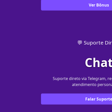
Ver Bônus
💬 Suporte Di
Cha
Suporte direto via Telegram, r
atendimento persona
Falar Suport