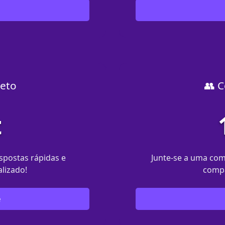
reto
👥 
t
espostas rápidas e
Junte-se a uma com
lizado!
compa
e