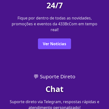
24/7
Fique por dentro de todas as novidades,
promoções e eventos da 433Br.Com em tempo
real!
Ver Notícias
💬 Suporte Direto
Chat
Suporte direto via Telegram, respostas rápidas e
atendimento personalizado!