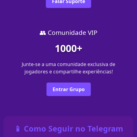
Falar Suporte
👥 Comunidade VIP
1000+
Junte-se a uma comunidade exclusiva de
jogadores e compartilhe experiências!
Entrar Grupo
📱 Como Seguir no Telegram