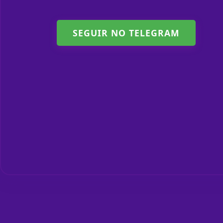
SEGUIR NO TELEGRAM