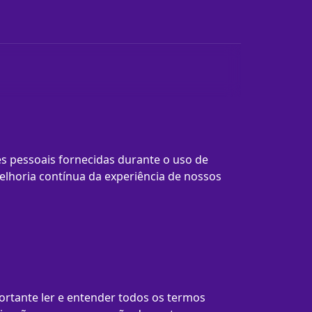
s pessoais fornecidas durante o uso de
elhoria contínua da experiência de nossos
rtante ler e entender todos os termos