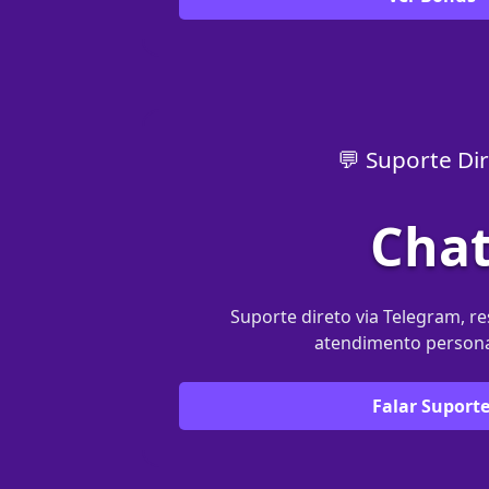
💬 Suporte Di
Cha
Suporte direto via Telegram, r
atendimento persona
Falar Suport