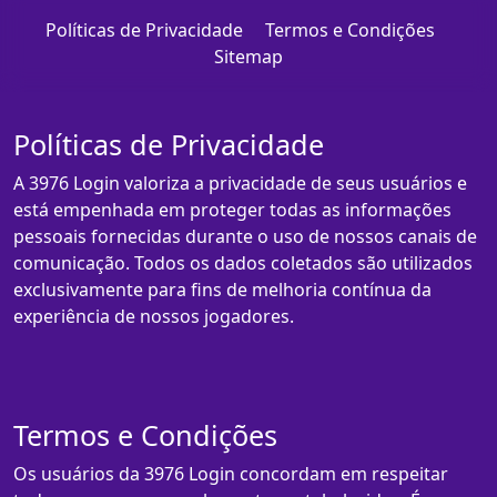
Políticas de Privacidade
Termos e Condições
Sitemap
Políticas de Privacidade
A 3976 Login valoriza a privacidade de seus usuários e
está empenhada em proteger todas as informações
pessoais fornecidas durante o uso de nossos canais de
comunicação. Todos os dados coletados são utilizados
exclusivamente para fins de melhoria contínua da
experiência de nossos jogadores.
Termos e Condições
Os usuários da 3976 Login concordam em respeitar