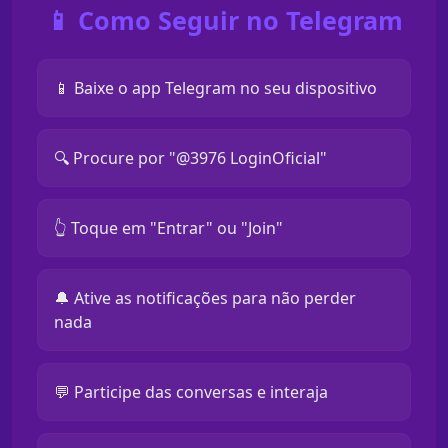
📱 Como Seguir no Telegram
📱 Baixe o app Telegram no seu dispositivo
🔍 Procure por "@3976 LoginOficial"
👆 Toque em "Entrar" ou "Join"
🔔 Ative as notificações para não perder
nada
💬 Participe das conversas e interaja