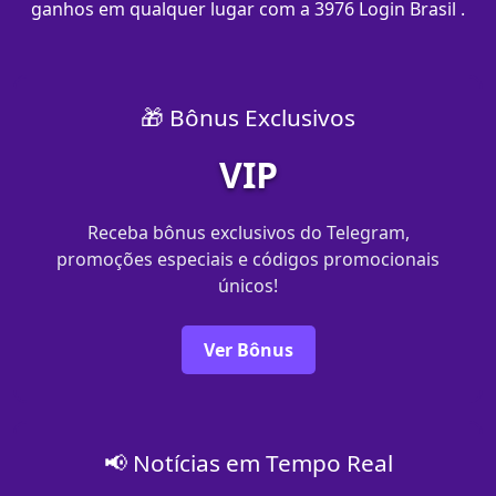
ganhos em qualquer lugar com a 3976 Login Brasil .
🎁 Bônus Exclusivos
VIP
Receba bônus exclusivos do Telegram,
promoções especiais e códigos promocionais
únicos!
Ver Bônus
📢 Notícias em Tempo Real