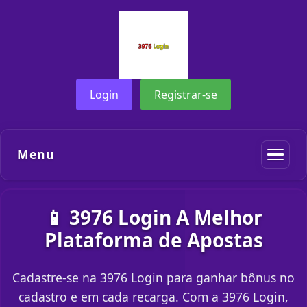
Login
Registrar-se
Menu
📱 3976 Login A Melhor
Plataforma de Apostas
Cadastre-se na 3976 Login para ganhar bônus no
cadastro e em cada recarga. Com a 3976 Login,