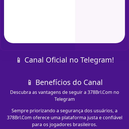
📱 Canal Oficial no Telegram!
📱 Benefícios do Canal
Descubra as vantagens de seguir a 378Brl.Com no
Telegram
Sempre priorizando a segurança dos usuários, a
378Brl.Com oferece uma plataforma justa e confiável
para os jogadores brasileiros.