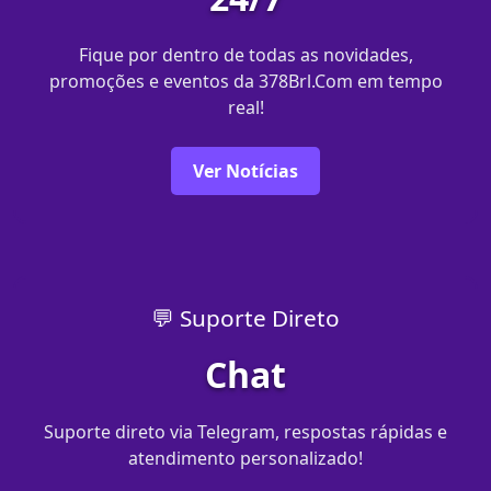
Fique por dentro de todas as novidades,
promoções e eventos da 378Brl.Com em tempo
real!
Ver Notícias
💬 Suporte Direto
Chat
Suporte direto via Telegram, respostas rápidas e
atendimento personalizado!