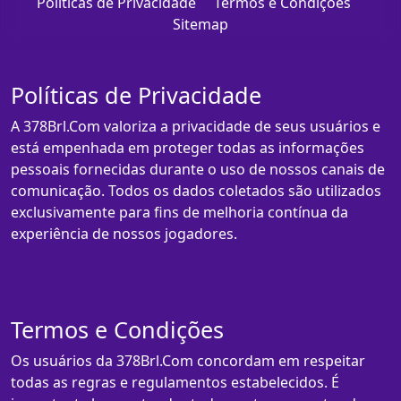
Políticas de Privacidade
Termos e Condições
Sitemap
Políticas de Privacidade
A 378Brl.Com valoriza a privacidade de seus usuários e
está empenhada em proteger todas as informações
pessoais fornecidas durante o uso de nossos canais de
comunicação. Todos os dados coletados são utilizados
exclusivamente para fins de melhoria contínua da
experiência de nossos jogadores.
Termos e Condições
Os usuários da 378Brl.Com concordam em respeitar
todas as regras e regulamentos estabelecidos. É