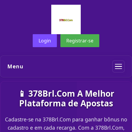
Login
Registrar-se
Menu
📱 378Brl.Com A Melhor
Plataforma de Apostas
Cadastre-se na 378Brl.Com para ganhar bônus no
cadastro e em cada recarga. Com a 378Brl.Com,