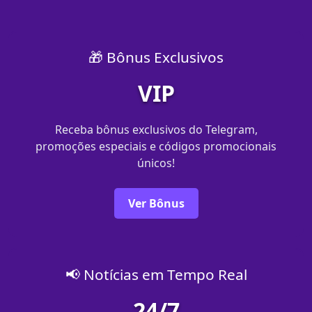
🎁 Bônus Exclusivos
VIP
Receba bônus exclusivos do Telegram,
promoções especiais e códigos promocionais
únicos!
Ver Bônus
📢 Notícias em Tempo Real
24/7