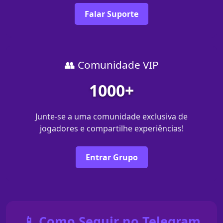
Falar Suporte
👥 Comunidade VIP
1000+
Junte-se a uma comunidade exclusiva de
jogadores e compartilhe experiências!
Entrar Grupo
📱 Como Seguir no Telegram