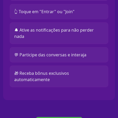
👆 Toque em "Entrar" ou "Join"
🔔 Ative as notificações para não perder
nada
💬 Participe das conversas e interaja
🎁 Receba bônus exclusivos
automaticamente