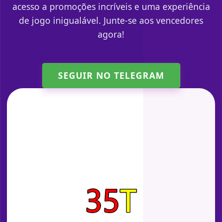
acesso a promoções incríveis e uma experiência
de jogo inigualável. Junte-se aos vencedores
agora!
SEGUIR NO TELEGRAM