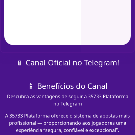
📱 Canal Oficial no Telegram!
📱 Benefícios do Canal
Descubra as vantagens de seguir a 35733 Plataforma
no Telegram
A 35733 Plataforma oferece o sistema de apostas mais
profissional — proporcionando aos jogadores uma
experiência “segura, confiável e excepcional”.