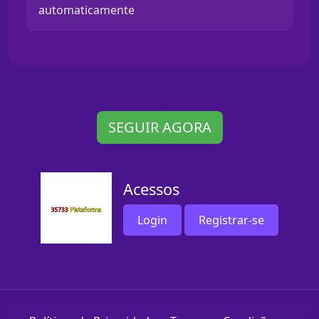
automaticamente
SEGUIR AGORA
Acessos
Login
Registrar-se