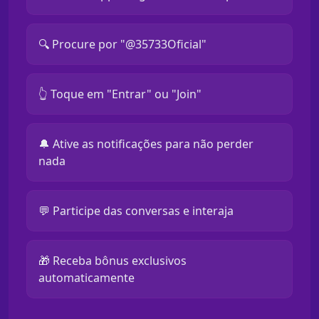
🔍 Procure por "@35733Oficial"
👆 Toque em "Entrar" ou "Join"
🔔 Ative as notificações para não perder
nada
💬 Participe das conversas e interaja
🎁 Receba bônus exclusivos
automaticamente