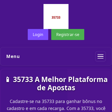
Login
Registrar-se
Menu
📱 35733 A Melhor Plataforma
de Apostas
Cadastre-se na 35733 para ganhar bônus no
cadastro e em cada recarga. Com a 35733, você