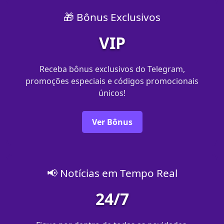
🎁 Bônus Exclusivos
VIP
Receba bônus exclusivos do Telegram,
promoções especiais e códigos promocionais
únicos!
Ver Bônus
📢 Notícias em Tempo Real
24/7