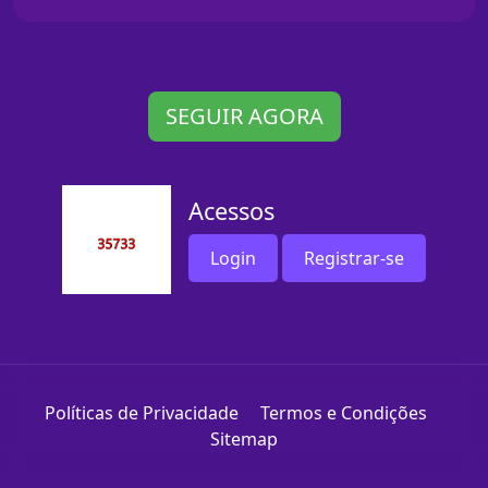
SEGUIR AGORA
Acessos
Login
Registrar-se
Políticas de Privacidade
Termos e Condições
Sitemap