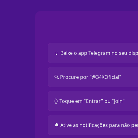
📱 Baixe o app Telegram no seu disp
🔍 Procure por "@34XOficial"
👆 Toque em "Entrar" ou "Join"
🔔 Ative as notificações para não p