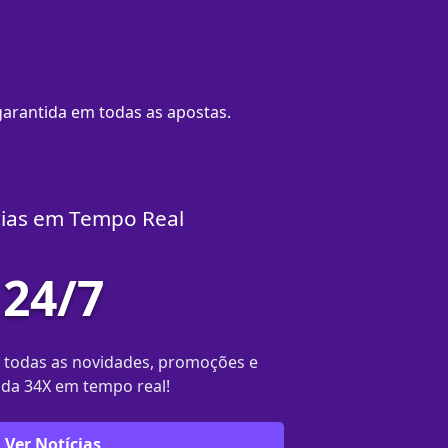
garantida em todas as apostas.
cias em Tempo Real
24/7
e todas as novidades, promoções e
 da 34X em tempo real!
Ver Notícias