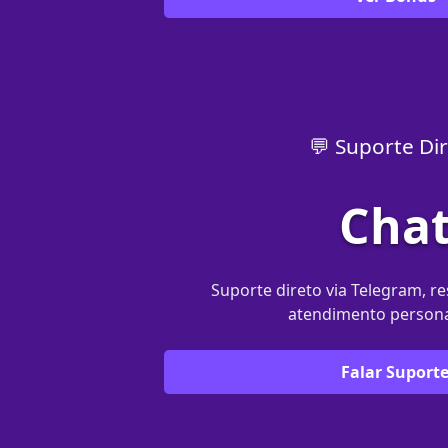
💬 Suporte Di
Cha
Suporte direto via Telegram, r
atendimento persona
Falar Suport