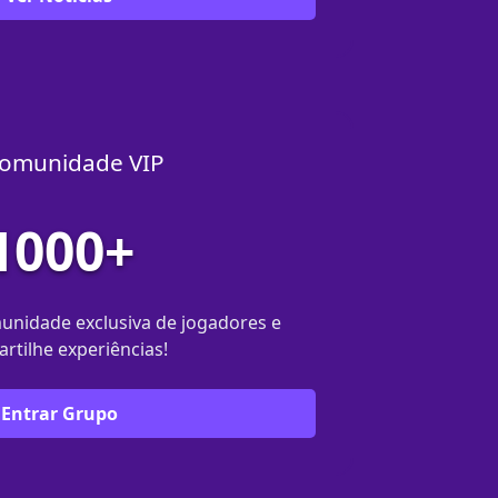
Comunidade VIP
1000+
unidade exclusiva de jogadores e
rtilhe experiências!
Entrar Grupo