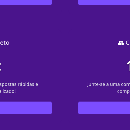
reto
👥 
t
espostas rápidas e
Junte-se a uma com
lizado!
compa
e