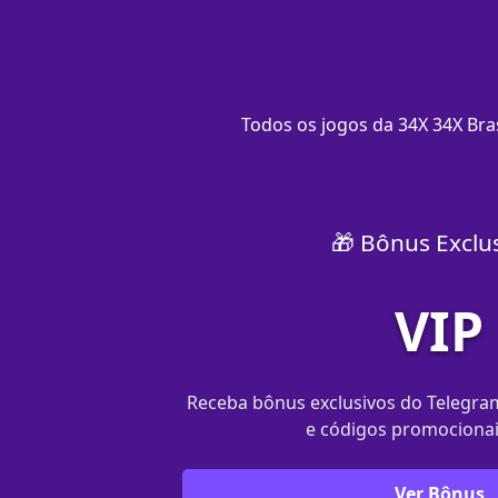
Todos os jogos da 34X 34X Bra
🎁 Bônus Exclu
VIP
Receba bônus exclusivos do Telegra
e códigos promocionai
Ver Bônus