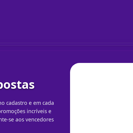
postas
no cadastro e em cada
promoções incríveis e
unte-se aos vencedores