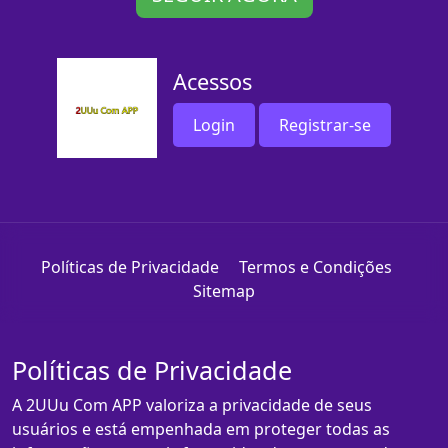
Acessos
Login
Registrar-se
Políticas de Privacidade
Termos e Condições
Sitemap
Políticas de Privacidade
A 2UUu Com APP valoriza a privacidade de seus
usuários e está empenhada em proteger todas as