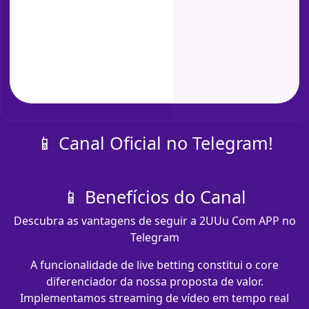
📱 Canal Oficial no Telegram!
📱 Benefícios do Canal
Descubra as vantagens de seguir a 2UUu Com APP no
Telegram
A funcionalidade de live betting constitui o core
diferenciador da nossa proposta de valor.
Implementamos streaming de vídeo em tempo real