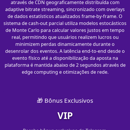
através de CDN geograficamente distribuída com
adaptive bitrate streaming, sincronizado com overlays
de dados estatísticos atualizados frame-by-frame. O
sistema de cash-out parcial utiliza modelos estocásticos
de Monte Carlo para calcular valores justos em tempo
real, permitindo que usuários realizem lucros ou
minimizem perdas dinamicamente durante o
desenrolar dos eventos. A latência end-to-end desde o
evento físico até a disponibilização da aposta na
plataforma é mantida abaixo de 2 segundos através de
edge computing e otimizações de rede.
🎁 Bônus Exclusivos
VIP