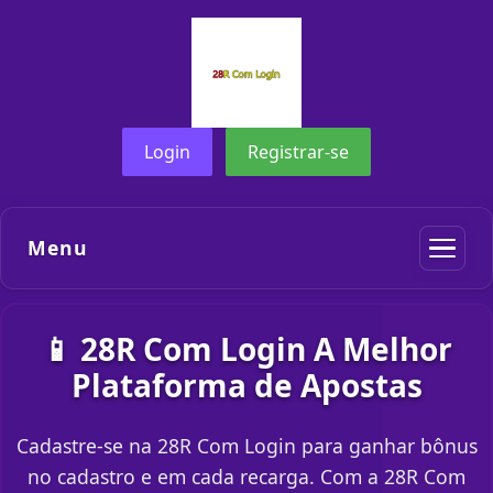
Login
Registrar-se
Menu
📱 28R Com Login A Melhor
Plataforma de Apostas
Cadastre-se na 28R Com Login para ganhar bônus
no cadastro e em cada recarga. Com a 28R Com