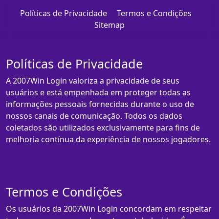
Políticas de Privacidade
Termos e Condições
Sitemap
Políticas de Privacidade
A 2007Win Login valoriza a privacidade de seus
usuários e está empenhada em proteger todas as
informações pessoais fornecidas durante o uso de
nossos canais de comunicação. Todos os dados
coletados são utilizados exclusivamente para fins de
melhoria contínua da experiência de nossos jogadores.
Termos e Condições
Os usuários da 2007Win Login concordam em respeitar