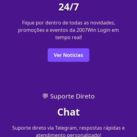
24/7
Fique por dentro de todas as novidades,
promoções e eventos da 2007Win Login em
tempo real!
Ver Notícias
💬 Suporte Direto
Chat
Suporte direto via Telegram, respostas rápidas e
atendimento personalizado!