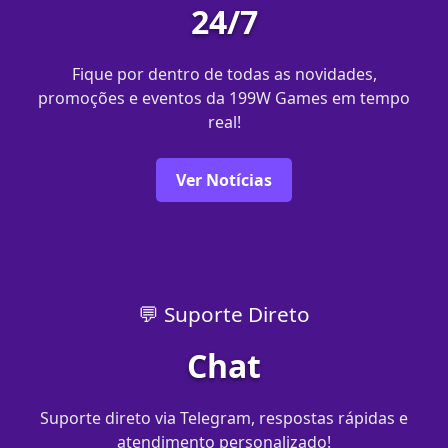
24/7
Fique por dentro de todas as novidades,
promoções e eventos da 199W Games em tempo
real!
Ver Notícias
💬 Suporte Direto
Chat
Suporte direto via Telegram, respostas rápidas e
atendimento personalizado!