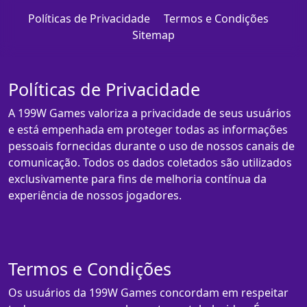
Políticas de Privacidade
Termos e Condições
Sitemap
Políticas de Privacidade
A 199W Games valoriza a privacidade de seus usuários
e está empenhada em proteger todas as informações
pessoais fornecidas durante o uso de nossos canais de
comunicação. Todos os dados coletados são utilizados
exclusivamente para fins de melhoria contínua da
experiência de nossos jogadores.
Termos e Condições
Os usuários da 199W Games concordam em respeitar