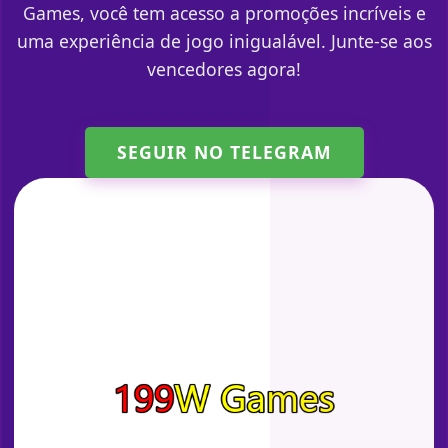
Games, você tem acesso a promoções incríveis e
uma experiência de jogo inigualável. Junte-se aos
vencedores agora!
SEGUIR NO TELEGRAM