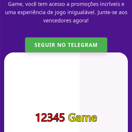
Game, você tem acesso a promoções incríveis e
uma experiência de jogo inigualável. Junte-se aos
vencedores agora!
SEGUIR NO TELEGRAM