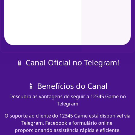
📱 Canal Oficial no Telegram!
📱 Benefícios do Canal
Descubra as vantagens de seguir a 12345 Game no
Telegram
O suporte ao cliente do 12345 Game está disponível via
Telegram, Facebook e formulário online,
proporcionando assistência rápida e eficiente.