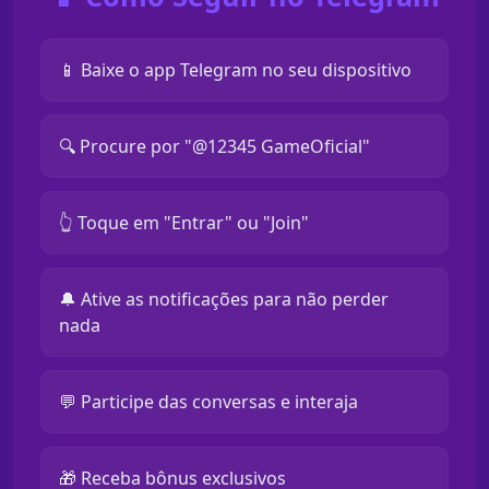
📱 Baixe o app Telegram no seu dispositivo
🔍 Procure por "@12345 GameOficial"
👆 Toque em "Entrar" ou "Join"
🔔 Ative as notificações para não perder
nada
💬 Participe das conversas e interaja
🎁 Receba bônus exclusivos