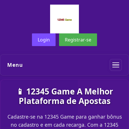
Login
Registrar-se
Menu
📱 12345 Game A Melhor
Plataforma de Apostas
Cadastre-se na 12345 Game para ganhar bônus
no cadastro e em cada recarga. Com a 12345