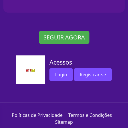
SEGUIR AGORA
Acessos
Login
Registrar-se
Políticas de Privacidade
Termos e Condições
Sitemap