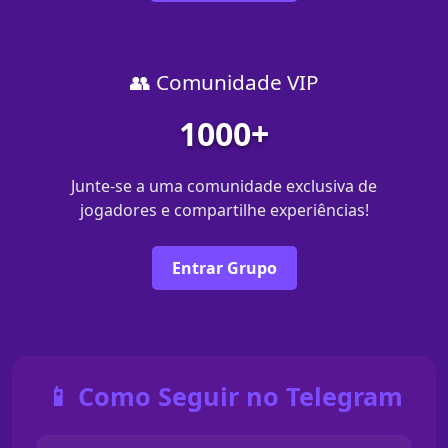
👥 Comunidade VIP
1000+
Junte-se a uma comunidade exclusiva de
jogadores e compartilhe experiências!
Entrar Grupo
📱 Como Seguir no Telegram