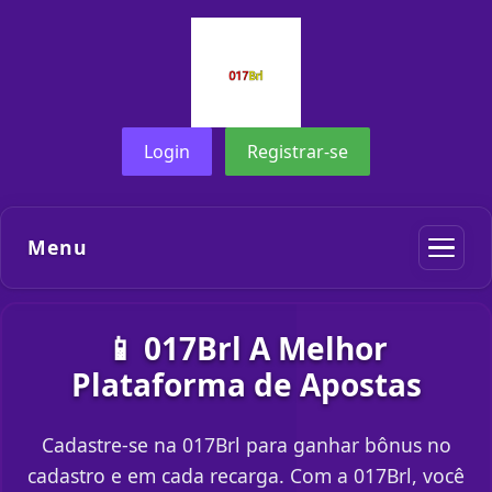
Login
Registrar-se
Menu
📱 017Brl A Melhor
Plataforma de Apostas
Cadastre-se na 017Brl para ganhar bônus no
cadastro e em cada recarga. Com a 017Brl, você