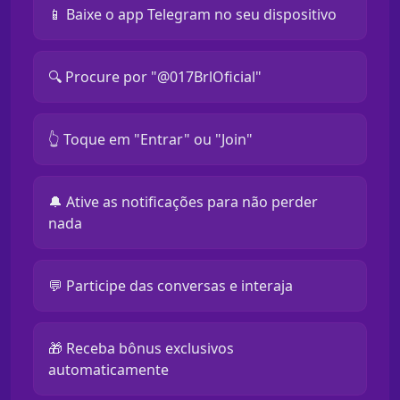
📱 Baixe o app Telegram no seu dispositivo
🔍 Procure por "@017BrlOficial"
👆 Toque em "Entrar" ou "Join"
🔔 Ative as notificações para não perder
nada
💬 Participe das conversas e interaja
🎁 Receba bônus exclusivos
automaticamente